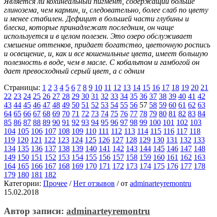
Является ли кохинеальный пигмент, содержащий больше
глинозема, чем кармин, и, следовательно, более слаб по цвету
и менее стабилен. Дефицит в большей части глубины и
блеска, которые принадлежат последним, он чаще
используется и в целом полезен. Это озеро обслуживает
смешение оттенков, придает богатство, цветочную роспись
и освещение, и, как и все кошенильные цвета, имеет большую
полезность в воде, чем в масле. С кобальтом и гамбогой он
дает превосходный серый цвет, а с одним
Страницы:
1
2
3
4
5
6
7
8
9
10
11
12
13
14
15
16
17
18
19
20
21
22
23
24
25
26
27
28
29
30
31
32
33
34
35
36
37
38
39
40
41
42
43
44
45
46
47
48
49
50
51
52
53
54
55
56
57
58
59
60
61
62
63
64
65
66
67
68
69
70
71
72
73
74
75
76
77
78
79
80
81
82
83
84
85
86
87
88
89
90
91
92
93
94
95
96
97
98
99
100
101
102
103
104
105
106
107
108
109
110
111
112
113
114
115
116
117
118
119
120
121
122
123
124
125
126
127
128
129
130
131
132
133
134
135
136
137
138
139
140
141
142
143
144
145
146
147
148
149
150
151
152
153
154
155
156
157
158
159
160
161
162
163
164
165
166
167
168
169
170
171
172
173
174
175
176
177
178
179
180
181
182
Категории:
Прочее
/
Нет отзывов
/
от
adminarteyremontru
15.02.2018
Автор записи:
adminarteyremontru