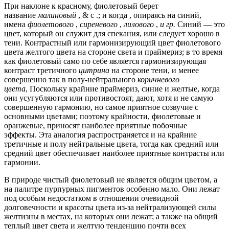
При наклоне к красному, фиолетовый берет
название
малиновый
, & c .; и когда , опираясь на синий,
имена
фиолетового
,
сиреневого
,
лилового
,
и гр.
Синий — это
цвет, который он служит для спекания, или следует хорошо в
тени. Контрастный или гармонизирующий цвет фиолетового
цвета желтого цвета на стороне света и праймериз; в то время
как фиолетовый само по себе является гармонизирующая
контраст третичного
цитрина
на стороне тени, и менее
совершенно так в полу-нейтрального
коричневого
цвета
, Поскольку крайние праймериз, синие и желтые, когда
они усугубляются или противостоят, дают, хотя и не самую
совершенную гармонию, но самое приятное созвучие с
основными цветами; поэтому крайности, фиолетовые и
оранжевые, приносят наиболее приятные побочные
эффекты. Эта аналогия распространяется и на крайние
третичные и полу нейтральные цвета, тогда как средний или
средний цвет обеспечивает наиболее приятные контрасты или
гармонии.
В природе чистый фиолетовый не является общим цветом, а
на палитре пурпурных пигментов особенно мало. Они лежат
под особым недостатком в отношении очевидной
долговечности и красоты цвета из-за нейтрализующей силы
желтизны в местах, на которых они лежат; а также на общий
теплый цвет света и желтую тенденцию почти всех