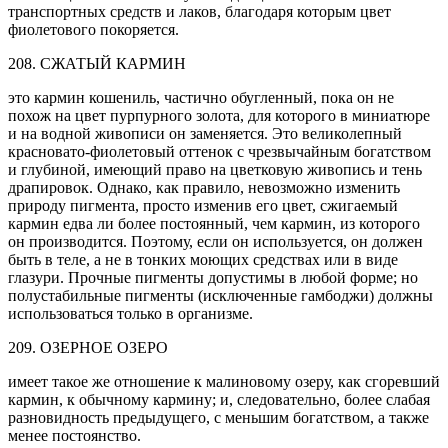
транспортных средств и лаков, благодаря которым цвет
фиолетового покоряется.
208. СЖАТЫЙ КАРМИН
это кармин кошениль, частично обугленный, пока он не
похож на цвет пурпурного золота, для которого в миниатюре
и на водной живописи он заменяется. Это великолепный
красновато-фиолетовый оттенок с чрезвычайным богатством
и глубиной, имеющий право на цветковую живопись и тень
драпировок. Однако, как правило, невозможно изменить
природу пигмента, просто изменив его цвет, сжигаемый
кармин едва ли более постоянный, чем кармин, из которого
он производится. Поэтому, если он используется, он должен
быть в теле, а не в тонких моющих средствах или в виде
глазури. Прочные пигменты допустимы в любой форме; но
полустабильные пигменты (исключенные гамбоджи) должны
использоваться только в организме.
209. ОЗЕРНОЕ ОЗЕРО
имеет такое же отношение к малиновому озеру, как сгоревший
кармин, к обычному кармину; и, следовательно, более слабая
разновидность предыдущего, с меньшим богатством, а также
менее постоянство.