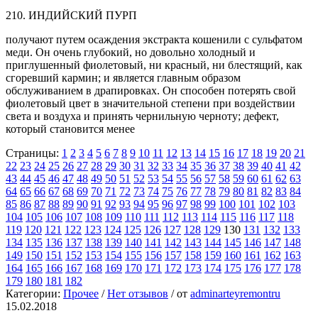
210. ИНДИЙСКИЙ ПУРП
получают путем осаждения экстракта кошенили с сульфатом
меди. Он очень глубокий, но довольно холодный и
приглушенный фиолетовый, ни красный, ни блестящий, как
сгоревший кармин; и является главным образом
обслуживанием в драпировках. Он способен потерять свой
фиолетовый цвет в значительной степени при воздействии
света и воздуха и принять чернильную черноту; дефект,
который становится менее
Страницы:
1
2
3
4
5
6
7
8
9
10
11
12
13
14
15
16
17
18
19
20
21
22
23
24
25
26
27
28
29
30
31
32
33
34
35
36
37
38
39
40
41
42
43
44
45
46
47
48
49
50
51
52
53
54
55
56
57
58
59
60
61
62
63
64
65
66
67
68
69
70
71
72
73
74
75
76
77
78
79
80
81
82
83
84
85
86
87
88
89
90
91
92
93
94
95
96
97
98
99
100
101
102
103
104
105
106
107
108
109
110
111
112
113
114
115
116
117
118
119
120
121
122
123
124
125
126
127
128
129
130
131
132
133
134
135
136
137
138
139
140
141
142
143
144
145
146
147
148
149
150
151
152
153
154
155
156
157
158
159
160
161
162
163
164
165
166
167
168
169
170
171
172
173
174
175
176
177
178
179
180
181
182
Категории:
Прочее
/
Нет отзывов
/
от
adminarteyremontru
15.02.2018