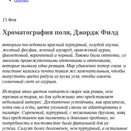
15
Фев
Хроматография поля, Джордж Филд
которым последовали красный пурпурный, голубой азулин,
желтый фосфин, зеленый изумруд, оранжевый аурин,
фиолетовый, коричневый и черный. Таковы были оттенки, со
многими промежуточными оттенками и оттенками,
которые вызвала одна реакция. Мир удивленно потер глаза. и
поистине казалось почти таким же замечательным, чтобы
выпустить цвета радуги из куска угля, чтобы извлечь
солнечный свет из огурцов.
История этих цветов читается скорее как роман, чем
трезвая история, но для художника это представляет
небольшой интерес. Достаточно устойчивы, как красители,
хотя они и есть, цвета угольной смолы не адаптированы к
палитре. Сиреневый, пурпурный, с несколькими другими, заяц
был представлен как пигменты и довольно пробовал, но
потребность в постоянстве была фатальной для их
успеха. Силуэт более долговечен, чем пурпурный, а остальные