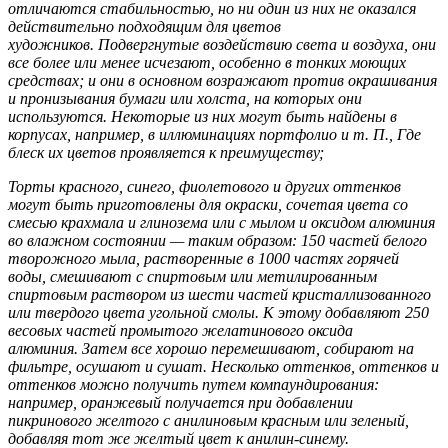
отличаются стабильностью, но ни один из них не оказался
действительно подходящим для цветов
художников. Подвергнутые воздействию света и воздуха, они
все более или менее исчезают, особенно в тонких моющих
средствах; и они в основном возражают против окрашивания
и пронизывания бумаги или холста, на которых они
используются. Некоторые из них могут быть найдены в
корпусах, например, в иллюминациях портфолио и т. П., Где
блеск их цветов проявляется к преимуществу;
Торты красного, синего, фиолетового и других оттенков
могут быть приготовлены для окраски, сочетая цвета со
смесью крахмала и глинозема или с мылом и оксидом алюминия
во влажном состоянии — таким образом: 150 частей белого
творожного мыла, растворенные в 1000 частях горячей
воды, смешивают с спиртовым или метилированным
спиртовым раствором из шести частей кристаллизованного
или твердого цвета угольной смолы. К этому добавляют 250
весовых частей промытого желатинового оксида
алюминия. Затем все хорошо перемешивают, собирают на
фильтре, осушают и сушат. Несколько оттенков, оттенков и
оттенков можно получить путем компаундирования:
например, оранжевый получается при добавлении
пикринового желтого с анилиновым красным или зеленый,
добавляя тот же желтый цвет к анилин-синему.