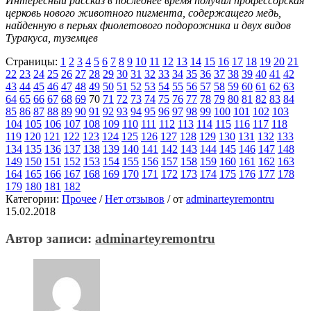
Интересный рассказ в последнее время получил профессорская
церковь нового животного пигмента, содержащего медь,
найденную в перьях фиолетового подорожника и двух видов
Туракуса, туземцев
Страницы:
1
2
3
4
5
6
7
8
9
10
11
12
13
14
15
16
17
18
19
20
21
22
23
24
25
26
27
28
29
30
31
32
33
34
35
36
37
38
39
40
41
42
43
44
45
46
47
48
49
50
51
52
53
54
55
56
57
58
59
60
61
62
63
64
65
66
67
68
69
70
71
72
73
74
75
76
77
78
79
80
81
82
83
84
85
86
87
88
89
90
91
92
93
94
95
96
97
98
99
100
101
102
103
104
105
106
107
108
109
110
111
112
113
114
115
116
117
118
119
120
121
122
123
124
125
126
127
128
129
130
131
132
133
134
135
136
137
138
139
140
141
142
143
144
145
146
147
148
149
150
151
152
153
154
155
156
157
158
159
160
161
162
163
164
165
166
167
168
169
170
171
172
173
174
175
176
177
178
179
180
181
182
Категории:
Прочее
/
Нет отзывов
/
от
adminarteyremontru
15.02.2018
Автор записи:
adminarteyremontru