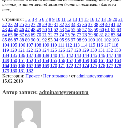
цветов, и этот метод может быть использован для всех
тех,
Страницы:
1
2
3
4
5
6
7
8
9
10
11
12
13
14
15
16
17
18
19
20
21
22
23
24
25
26
27
28
29
30
31
32
33
34
35
36
37
38
39
40
41
42
43
44
45
46
47
48
49
50
51
52
53
54
55
56
57
58
59
60
61
62
63
64
65
66
67
68
69
70
71
72
73
74
75
76
77
78
79
80
81
82
83
84
85
86
87
88
89
90
91
92
93
94
95
96
97
98
99
100
101
102
103
104
105
106
107
108
109
110
111
112
113
114
115
116
117
118
119
120
121
122
123
124
125
126
127
128
129
130
131
132
133
134
135
136
137
138
139
140
141
142
143
144
145
146
147
148
149
150
151
152
153
154
155
156
157
158
159
160
161
162
163
164
165
166
167
168
169
170
171
172
173
174
175
176
177
178
179
180
181
182
Категории:
Прочее
/
Нет отзывов
/
от
adminarteyremontru
15.02.2018
Автор записи:
adminarteyremontru