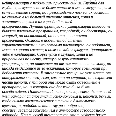
нейтрализации с небольшим прусским синим. Глубина для
глубины, искусственные более темные и менее лазурные, чем
естественные сорта, но превосходство последних состоит
не столько в их большей чистоте оттенка, хотя и
значительная, как в их гораздо большей
прозрачности. Лучший французский ультрамарин никогда не
бывает настолько прозрачным, как родной; он блестящий, он
мощный, он постоянный, он почти — но почти
прозрачный. Обладая в подчиненной степени
характеристиками и качествами настоящего, он работает,
моет и хорошо сохнет; и полезен либо в фигурах, драпировках,
либо в ландшафте. Соревнуясь в глубине, хотя и не
приравнивая по цвету, чистую лазурь нативного
ультрамарина, он отвечает на те же тесты на кислоту, но
иногда выделяется из-за вскипания, которое возникает при
добавлении кислоты. В этом случае пузырь не ускользает от
натурального синего; если, как это ни странно, он сохраняет
часть щелочи, с которой она могла быть объединена в
препарате, но из которой она должна была быть
освобождена. Потемневший, как правило, огнем, фатальный
ультрамарин становится тускло-голубым и, наконец, белым,
когда сильно воспламеняется в течение длительного
времени; и, подобно истинному разнообразию,
обесцвечивается зажиганием в атмосфере газообразного
водорода. При высокой температуре этот эффект даже