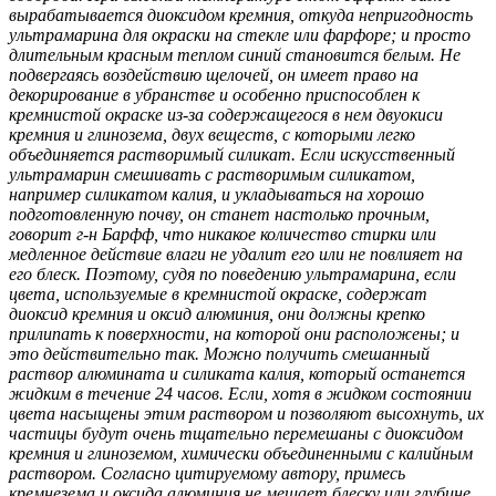
вырабатывается диоксидом кремния, откуда непригодность
ультрамарина для окраски на стекле или фарфоре; и просто
длительным красным теплом синий становится белым. Не
подвергаясь воздействию щелочей, он имеет право на
декорирование в убранстве и особенно приспособлен к
кремнистой окраске из-за содержащегося в нем двуокиси
кремния и глинозема, двух веществ, с которыми легко
объединяется растворимый силикат. Если искусственный
ультрамарин смешивать с растворимым силикатом,
например силикатом калия, и укладываться на хорошо
подготовленную почву, он станет настолько прочным,
говорит г-н Барфф, что никакое количество стирки или
медленное действие влаги не удалит его или не повлияет на
его блеск. Поэтому, судя по поведению ультрамарина, если
цвета, используемые в кремнистой окраске, содержат
диоксид кремния и оксид алюминия, они должны крепко
прилипать к поверхности, на которой они расположены; и
это действительно так. Можно получить смешанный
раствор алюмината и силиката калия, который останется
жидким в течение 24 часов. Если, хотя в жидком состоянии
цвета насыщены этим раствором и позволяют высохнуть, их
частицы будут очень тщательно перемешаны с диоксидом
кремния и глиноземом, химически объединенными с калийным
раствором. Согласно цитируемому автору, примесь
кремнезема и оксида алюминия не мешает блеску или глубине