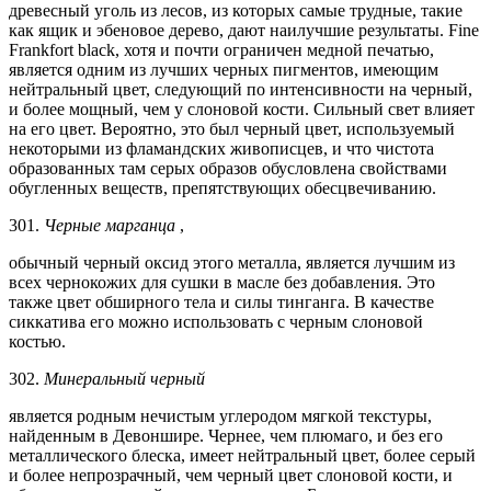
древесный уголь из лесов, из которых самые трудные, такие
как ящик и эбеновое дерево, дают наилучшие результаты. Fine
Frankfort black, хотя и почти ограничен медной печатью,
является одним из лучших черных пигментов, имеющим
нейтральный цвет, следующий по интенсивности на черный,
и более мощный, чем у слоновой кости. Сильный свет влияет
на его цвет. Вероятно, это был черный цвет, используемый
некоторыми из фламандских живописцев, и что чистота
образованных там серых образов обусловлена ​​свойствами
обугленных веществ, препятствующих обесцвечиванию.
301.
Черные марганца
,
обычный черный оксид этого металла, является лучшим из
всех чернокожих для сушки в масле без добавления. Это
также цвет обширного тела и силы тинганга. В качестве
сиккатива его можно использовать с черным слоновой
костью.
302.
Минеральный черный
является родным нечистым углеродом мягкой текстуры,
найденным в Девоншире. Чернее, чем плюмаго, и без его
металлического блеска, имеет нейтральный цвет, более серый
и более непрозрачный, чем черный цвет слоновой кости, и