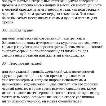
образует чистые нейтральные оттенки. Будучи совершенно
прочным и хорошо высыхающим в масле, он имеет ценность
в мертвой окраске из-за его твердого тела, как подготовка к
черным и глубоким цветам перед остеклением. Это также
было бы самым постоянным и самым лучшим черным для
фресок.
303.
Бумага черная
,
пигмент, неизвестный современной палитре, как и
большинство наших нумерованных курсивом цветов, имеет
характер голубого или черного цвета. Очень мягкий и тонкий
синевато-серый, он приспособлен для плоти или для
смешивания с белыми или желтыми в ландшафтах.
304.
Персиковый черный
,
или миндальный черный, сделанный сжиганием камней
фруктов, раковиной из какао-ореха и т. д., является
фиолетово-черным, когда-то широко используемым
парижскими художниками. Бувье считает, что это хороший
черный цвет, но в то же время разумно спрашивает, какое
использование имеет черное из этого литого, которое всегда
может дать озеро, без уменьшения, но скорее увеличивая
интенсивность черного, он может смешиваться с.