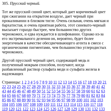
305.
Прусский черный.
Тот же прусский синий цвет, который дает коричневый цвет
при сжигании на открытом воздухе, дает черный при
прокаливании в близком тигле. Очень сильная, очень мягкая и
бархатистая, и очень приятная работа, этот синевато-черный
высыхает гораздо быстрее, чем большинство других
чернокожих, и едва нуждается в шлифовании. Однако из-за
его экстремального деления он, вероятно, будет более
энергичным в качестве обесцвечивающего агента в смеси с
органическими пигментами, чем большинство углеродистых
чернокожих.
Другой прусский черный цвет, содержащий медь и
полученный мокрым способом, получают, когда
разбавленный раствор сульфата меди и сульфата железа в
надлежащих
Страницы:
1
2
3
4
5
6
7
8
9
10
11
12
13
14
15
16
17
18
19
20
21
22
23
24
25
26
27
28
29
30
31
32
33
34
35
36
37
38
39
40
41
42
43
44
45
46
47
48
49
50
51
52
53
54
55
56
57
58
59
60
61
62
63
64
65
66
67
68
69
70
71
72
73
74
75
76
77
78
79
80
81
82
83
84
85
86
87
88
89
90
91
92
93
94
95
96
97
98
99
100
101
102
103
104
105
106
107
108
109
110
111
112
113
114
115
116
117
118
119
120
121
122
123
124
125
126
127
128
129
130
131
132
133