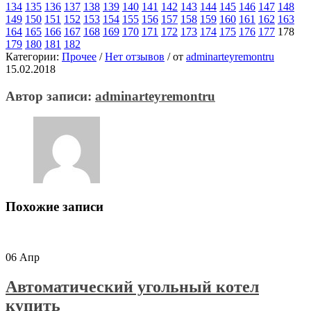
134
135
136
137
138
139
140
141
142
143
144
145
146
147
148
149
150
151
152
153
154
155
156
157
158
159
160
161
162
163
164
165
166
167
168
169
170
171
172
173
174
175
176
177
178
179
180
181
182
Категории:
Прочее
/
Нет отзывов
/
от
adminarteyremontru
15.02.2018
Автор записи:
adminarteyremontru
Похожие записи
06
Апр
Автоматический угольный котел
купить