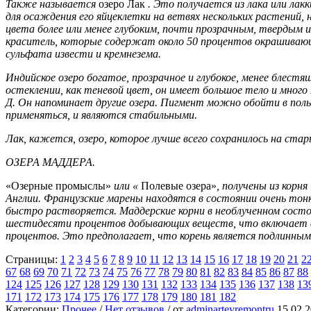
Также называется
озеро Лак
. Это получается из лака или лак
для осаждения его яйцеклетки на ветвях нескольких растений
цвета более или менее глубоким, почти прозрачным, твердым 
краситель, которые содержат около 50 процентов окрашивающе
сульфата извести и кремнезема.
Индийское озеро богатое, прозрачное и глубокое, менее блестящ
остеклении, как теневой цвет, он имеет большое тело и много
Д. Он напоминает другие озера. Пигмент можно обойти в поль
применяться, и являются стабильными.
Лак, кажется, озеро, которое лучше всего сохранилось на ста
ОЗЕРА МАДДЕРА.
«Озерные промыслы»
или «
Полевые озера»
, получены из корня
Англии. Французские марены находятся в состоянии очень тонк
быстро растворяется. Маддерские корни в необлученном сост
шестидесяти процентов добывающих веществ, что включает в 
процентов. Это предполагает, что корень является подлинны
Страницы:
1
2
3
4
5
6
7
8
9
10
11
12
13
14
15
16
17
18
19
20
21
2
67
68
69
70
71
72
73
74
75
76
77
78
79
80
81
82
83
84
85
86
87
88
124
125
126
127
128
129
130
131
132
133
134
135
136
137
138
13
171
172
173
174
175
176
177
178
179
180
181
182
Категории:
Прочее
/
Нет отзывов
/
от
adminarteyremontru
15.02.