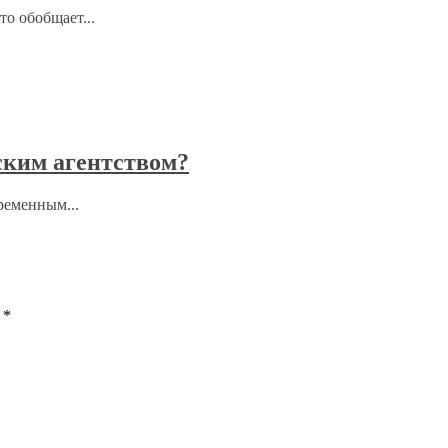
то обобщает...
ским агентством?
ременным...
ы
*