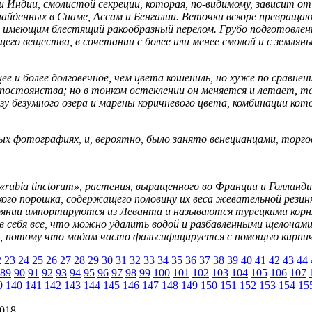
ки Индии, смолистой секреции, которая, по-видимому, зависит о
, найденных в Сиаме, Ассам и Бенгалии. Веточки вскоре превра
и имеющим блестящий ракообразный перелом. Грубо подготовленн
го вещества, в сочетании с более или менее смолой и с землян
ее и более долговечное, чем цвета кошениль, но хуже по сравнен
 постоянства; но в тонком остеклении он меняется и летает, та
зу безумного озера и марены коричневого цвета, комбинации ко
рых фотографиях, и, вероятно, было занято венецианцами, торг
 «rubia tinctorum», растения, выращенного во Франции и Голланд
ого порошка, содержащего половину их веса жевательной резинк
оянии импортируются из Леванта и называются турецкими корн
себя все, что можно удалить водой и разбавленными щелочами:
м, потому что мадам часто фальсифицируется с помощью кирпи
2
23
24
25
26
27
28
29
30
31
32
33
34
35
36
37
38
39
40
41
42
43
44
89
90
91
92
93
94
95
96
97
98
99
100
101
102
103
104
105
106
107
9
140
141
142
143
144
145
146
147
148
149
150
151
152
153
154
15
2018