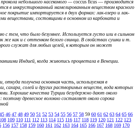
т прокола небольшого насекомого —
coccus ficus —
производится
щаются в инкрустированный мамелированным веществом красного
ое покрытие импортируется в двух формах: лак-озеро и лак-
ыми веществами, состоящими в основном из карбоната и
ию с тем, что было безумнее. Используется густо или в сильном
к же как и с оттенком белого свинца. В свойствах сушки и т.
торого служат для любых целей, к которым он может
овавшими Индией, когда живопись процветала в Венеции.
ии, откуда получена основная часть, используемая в
и, сахара, солей и других растворимых веществ, вода которых
ями. Хорошие качества Турции безудержно дают около
 поэтому древесное волокно составляет около сорока
чной
45
46
47
48
49
50
51
52
53
54
55
56
57
58
59
60
61
62
63
64
65
66
108
109
110
111
112
113
114
115
116
117
118
119
120
121
122
123
5
156
157
158
159
160
161
162
163
164
165
166
167
168
169
170