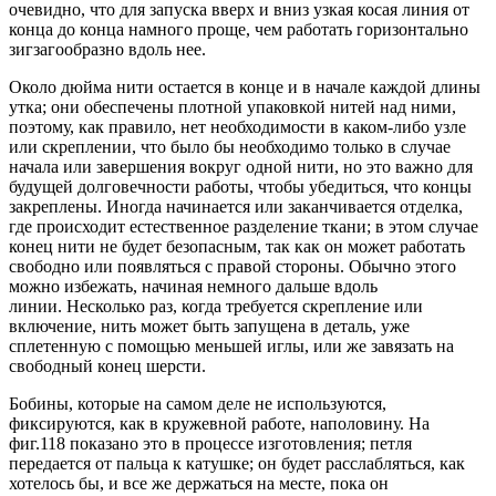
очевидно, что для запуска вверх и вниз узкая косая линия от
конца до конца намного проще, чем работать горизонтально
зигзагообразно вдоль нее.
Около дюйма нити остается в конце и в начале каждой длины
утка; они обеспечены плотной упаковкой нитей над ними,
поэтому, как правило, нет необходимости в каком-либо узле
или скреплении, что было бы необходимо только в случае
начала или завершения вокруг одной нити, но это важно для
будущей долговечности работы, чтобы убедиться, что концы
закреплены. Иногда начинается или заканчивается отделка,
где происходит естественное разделение ткани; в этом случае
конец нити не будет безопасным, так как он может работать
свободно или появляться с правой стороны. Обычно этого
можно избежать, начиная немного дальше вдоль
линии. Несколько раз, когда требуется скрепление или
включение, нить может быть запущена в деталь, уже
сплетенную с помощью меньшей иглы, или же завязать на
свободный конец шерсти.
Бобины, которые на самом деле не используются,
фиксируются, как в кружевной работе, наполовину. На
фиг.118 показано это в процессе изготовления; петля
передается от пальца к катушке; он будет расслабляться, как
хотелось бы, и все же держаться на месте, пока он