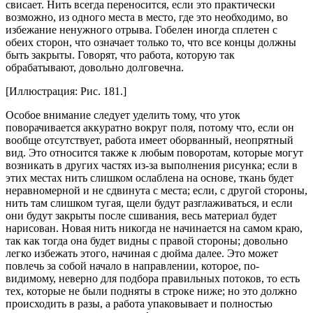
свисает. Нить всегда переносится, если это практически
возможно, из одного места в место, где это необходимо, во
избежание ненужного отрыва. Гобелен иногда сплетен с
обеих сторон, что означает только то, что все концы должны
быть закрыты. Говорят, что работа, которую так
обрабатывают, довольно долговечна.
[Иллюстрация: Рис. 181.]
Особое внимание следует уделить тому, что уток
поворачивается аккуратно вокруг поля, потому что, если он
вообще отсутствует, работа имеет оборванный, неопрятный
вид. Это относится также к любым поворотам, которые могут
возникать в других частях из-за выполнения рисунка; если в
этих местах нить слишком ослаблена на основе, ткань будет
неравномерной и не сдвинута с места; если, с другой стороны,
нить там слишком тугая, щели будут разглаживаться, и если
они будут закрыты после сшивания, весь материал будет
нарисован. Новая нить никогда не начинается на самом краю,
так как тогда она будет видны с правой стороны; довольно
легко избежать этого, начиная с дюйма далее. Это может
повлечь за собой начало в направлении, которое, по-
видимому, неверно для подбора правильных потоков, то есть
тех, которые не были подняты в строке ниже; но это должно
происходить в разы, а работа упаковывает и полностью