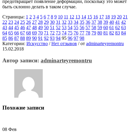
предотвращает появление деформации, поскольку это может
быть склонно делать в таком случае.
Страницы:
1
2
3
4
5
6
7
8
9
10
11
12
13
14
15
16
17
18
19
20
21
22
23
24
25
26
27
28
29
30
31
32
33
34
35
36
37
38
39
40
41
42
43
44
45
46
47
48
49
50
51
52
53
54
55
56
57
58
59
60
61
62
63
64
65
66
67
68
69
70
71
72
73
74
75
76
77
78
79
80
81
82
83
84
85
86
87
88
89
90
91
92
93
94
95
96
97
98
Категории:
Искусство
/
Нет отзывов
/
от
adminarteyremontru
15.02.2018
Автор записи:
adminarteyremontru
Похожие записи
08
Фев