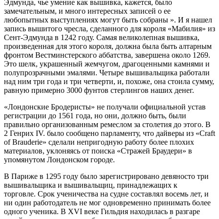
Эдмунда, чье умение как вышивка, кажется, было
замечательным, и много интересных записей о ее
любопытных выступлениях могут быть собраны ». И я нашел
запись вышитого чресла, сделанного для короля «Мабилия» из
Сент-Эдмунда в 1242 году. Самая великолепная вышивка,
произведенная для этого короля, должна была быть алтарным
фронтом Вестминстерского аббатства, завершена около 1269.
Это шелк, украшенный жемчугом, драгоценными камнями и
полупрозрачными эмалями. Четыре вышивальщика работали
над ним три года и три четверти, и, похоже, она стоила сумму,
равную примерно 3000 фунтов стерлингов наших денег.
«Лондонские Бродеристы» не получали официальной устав
регистрации до 1561 года, но они, должно быть, были
правильно организованным ремеслом за столетия до этого. В
2 Генрих IV. было сообщено парламенту, что дайверы из «Craft
of Brauderie» сделали непригодную работу более плохих
материалов, уклоняясь от поиска «Стражей Браудери» в
упомянутом Лондонском городе.
В Париже в 1295 году было зарегистрировано девяносто три
вышивальщика и вышивальщиц, принадлежащих к
торговле. Срок ученичества на судне составлял восемь лет, и
ни один работодатель не мог одновременно принимать более
одного ученика. В XVI веке Гильдия находилась в разгаре