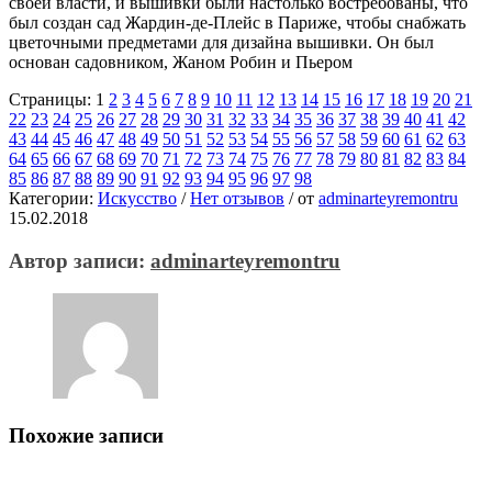
своей власти, и вышивки были настолько востребованы, что
был создан сад Жардин-де-Плейс в Париже, чтобы снабжать
цветочными предметами для дизайна вышивки. Он был
основан садовником, Жаном Робин и Пьером
Страницы: 1
2
3
4
5
6
7
8
9
10
11
12
13
14
15
16
17
18
19
20
21
22
23
24
25
26
27
28
29
30
31
32
33
34
35
36
37
38
39
40
41
42
43
44
45
46
47
48
49
50
51
52
53
54
55
56
57
58
59
60
61
62
63
64
65
66
67
68
69
70
71
72
73
74
75
76
77
78
79
80
81
82
83
84
85
86
87
88
89
90
91
92
93
94
95
96
97
98
Категории:
Искусство
/
Нет отзывов
/
от
adminarteyremontru
15.02.2018
Автор записи:
adminarteyremontru
Похожие записи