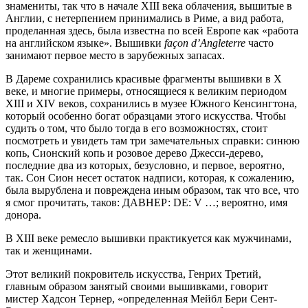
знамениты, так что в начале XIII века облачения, вышитые в
Англии, с нетерпением принимались в Риме, а вид работа,
проделанная здесь, была известна по всей Европе как «работа
на английском языке». Вышивки
façon d’Angleterre
часто
занимают первое место в зарубежных запасах.
В Дареме сохранились красивые фрагменты вышивки в X
веке, и многие примеры, относящиеся к великим периодом
XIII и XIV веков, сохранились в музее Южного Кенсингтона,
который особенно богат образцами этого искусства. Чтобы
судить о том, что было тогда в его возможностях, стоит
посмотреть и увидеть там три замечательных справки: синюю
копь, Сионский копь и розовое дерево Джесси-дерево,
последние два из которых, безусловно, и первое, вероятно,
так. Сон Сион несет остаток надписи, которая, к сожалению,
была вырублена и повреждена иным образом, так что все, что
я смог прочитать, таков: ДАВНЕР: DE: V …; вероятно, имя
донора.
В XIII веке ремесло вышивки практикуется как мужчинами,
так и женщинами.
Этот великий покровитель искусства, Генрих Третий,
главным образом занятый своими вышивками, говорит
мистер Хадсон Тернер, «определенная Мейбл Бери Сент-