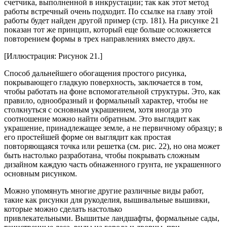
счетчика, выполненной в инкрустации; так как этот метод
работы встречный очень подходит. По ссылке на главу этой
работы будет найден другой пример (стр. 181). На рисунке 21
показан тот же принцип, который еще больше осложняется
повторением формы в трех направлениях вместо двух.
[Иллюстрация: Рисунок 21.]
Способ дальнейшего обогащения простого рисунка,
покрывающего гладкую поверхность, заключается в том,
чтобы работать на фоне вспомогательной структуры. Это, как
правило, однообразный и формальный характер, чтобы не
столкнуться с основным украшением, хотя иногда это
соотношение можно найти обратным. Это выглядит как
украшение, принадлежащее земле, а не первичному образцу; в
его простейшей форме он выглядит как простая
повторяющаяся точка или решетка (см. рис. 22), но она может
быть настолько разработана, чтобы покрывать сложным
дизайном каждую часть обнаженного грунта, не украшенного
основным рисунком.
Можно упомянуть многие другие различные виды работ,
такие как рисунки для рукоделия, вышивальные вышивки,
которые можно сделать настолько
привлекательными. Вышитые ландшафты, формальные сады,