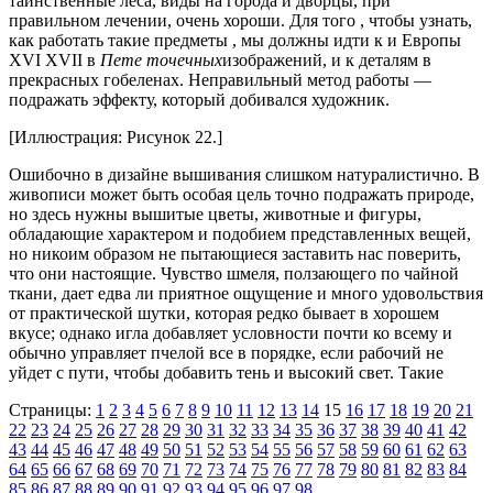
таинственные леса, виды на города и дворцы, при
правильном лечении, очень хороши. Для того , чтобы узнать,
как работать такие предметы , мы должны идти к и Европы
XVI ХVII в
Пете точечных
изображений, и к деталям в
прекрасных гобеленах. Неправильный метод работы —
подражать эффекту, который добивался художник.
[Иллюстрация: Рисунок 22.]
Ошибочно в дизайне вышивания слишком натуралистично. В
живописи может быть особая цель точно подражать природе,
но здесь нужны вышитые цветы, животные и фигуры,
обладающие характером и подобием представленных вещей,
но никоим образом не пытающиеся заставить нас поверить,
что они настоящие. Чувство шмеля, ползающего по чайной
ткани, дает едва ли приятное ощущение и много удовольствия
от практической шутки, которая редко бывает в хорошем
вкусе; однако игла добавляет условности почти ко всему и
обычно управляет пчелой все в порядке, если рабочий не
уйдет с пути, чтобы добавить тень и высокий свет. Такие
Страницы:
1
2
3
4
5
6
7
8
9
10
11
12
13
14
15
16
17
18
19
20
21
22
23
24
25
26
27
28
29
30
31
32
33
34
35
36
37
38
39
40
41
42
43
44
45
46
47
48
49
50
51
52
53
54
55
56
57
58
59
60
61
62
63
64
65
66
67
68
69
70
71
72
73
74
75
76
77
78
79
80
81
82
83
84
85
86
87
88
89
90
91
92
93
94
95
96
97
98