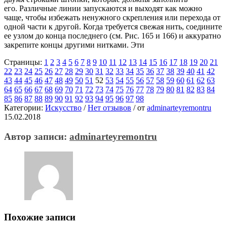
его. Различные линии запускаются и выходят как можно
чаще, чтобы избежать ненужного скрепления или перехода от
одной части к другой. Когда требуется свежая нить, соедините
ее узлом до конца последнего (см. Рис. 165 и 166) и аккуратно
закрепите концы другими нитками. Эти
Страницы:
1
2
3
4
5
6
7
8
9
10
11
12
13
14
15
16
17
18
19
20
21
22
23
24
25
26
27
28
29
30
31
32
33
34
35
36
37
38
39
40
41
42
43
44
45
46
47
48
49
50
51
52
53
54
55
56
57
58
59
60
61
62
63
64
65
66
67
68
69
70
71
72
73
74
75
76
77
78
79
80
81
82
83
84
85
86
87
88
89
90
91
92
93
94
95
96
97
98
Категории:
Искусство
/
Нет отзывов
/
от
adminarteyremontru
15.02.2018
Автор записи:
adminarteyremontru
Похожие записи