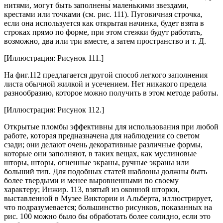
нитями, могут быть заполнены маленькими звездами,
крестами или точками (см. рис. 111). Пуговичная строчка,
если она используется как открытая начинка, будет взята в
строках прямо по форме, при этом стежки будут работать,
возможно, два или три вместе, а затем пространство и т. Д.
[Иллюстрация: Рисунок 111.]
На фиг.112 предлагается другой способ легкого заполнения
листа обычной жилкой и усечением. Нет никакого предела
разнообразию, которое можно получить в этом методе работы.
[Иллюстрация: Рисунок 112.]
Открытые пломбы эффективны для использования при любой
работе, которая предназначена для наблюдения со светом
сзади; они делают очень декоративные различные формы,
которые они заполняют, в таких вещах, как муслиновые
шторы, шторы, огненные экраны, ручные экраны или
больший тип. Для подобных статей шаблоны должны быть
более твердыми и менее выровненными по своему
характеру; Инжир. 113, взятый из оконной шторки,
выставленной в Музее Виктории и Альберта, иллюстрирует,
что подразумевается; большинство рисунков, показанных на
рис. 100 можно было бы обработать более солидно, если это