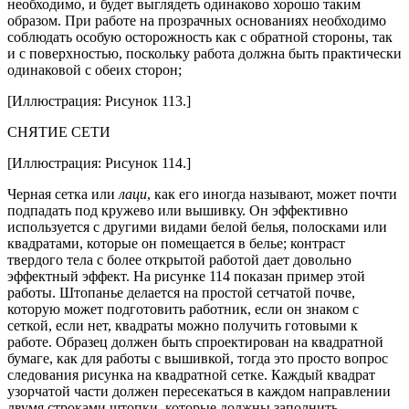
необходимо, и будет выглядеть одинаково хорошо таким
образом. При работе на прозрачных основаниях необходимо
соблюдать особую осторожность как с обратной стороны, так
и с поверхностью, поскольку работа должна быть практически
одинаковой с обеих сторон;
[Иллюстрация: Рисунок 113.]
СНЯТИЕ СЕТИ
[Иллюстрация: Рисунок 114.]
Черная сетка или
лаци
, как его иногда называют, может почти
подпадать под кружево или вышивку. Он эффективно
используется с другими видами белой белья, полосками или
квадратами, которые он помещается в белье; контраст
твердого тела с более открытой работой дает довольно
эффектный эффект. На рисунке 114 показан пример этой
работы. Штопанье делается на простой сетчатой ​​почве,
которую может подготовить работник, если он знаком с
сеткой, если нет, квадраты можно получить готовыми к
работе. Образец должен быть спроектирован на квадратной
бумаге, как для работы с вышивкой, тогда это просто вопрос
следования рисунка на квадратной сетке. Каждый квадрат
узорчатой ​​части должен пересекаться в каждом направлении
двумя строками штопки, которые должны заполнить