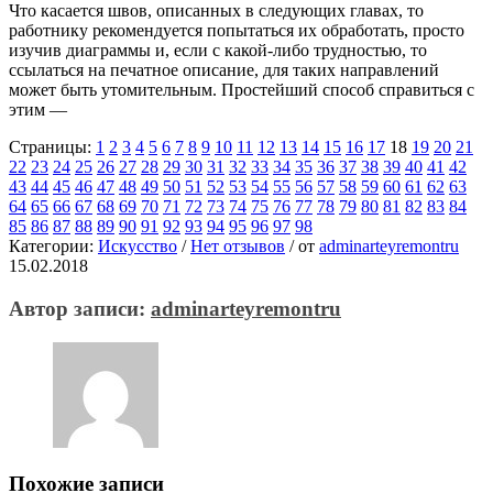
Что касается швов, описанных в следующих главах, то
работнику рекомендуется попытаться их обработать, просто
изучив диаграммы и, если с какой-либо трудностью, то
ссылаться на печатное описание, для таких направлений
может быть утомительным. Простейший способ справиться с
этим —
Страницы:
1
2
3
4
5
6
7
8
9
10
11
12
13
14
15
16
17
18
19
20
21
22
23
24
25
26
27
28
29
30
31
32
33
34
35
36
37
38
39
40
41
42
43
44
45
46
47
48
49
50
51
52
53
54
55
56
57
58
59
60
61
62
63
64
65
66
67
68
69
70
71
72
73
74
75
76
77
78
79
80
81
82
83
84
85
86
87
88
89
90
91
92
93
94
95
96
97
98
Категории:
Искусство
/
Нет отзывов
/
от
adminarteyremontru
15.02.2018
Автор записи:
adminarteyremontru
Похожие записи