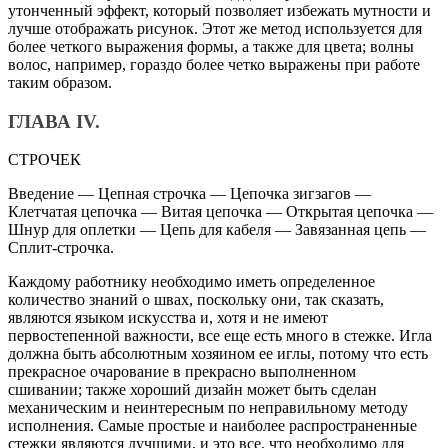
утонченный эффект, который позволяет избежать мутности и
лучше отображать рисунок. Этот же метод используется для
более четкого выражения формы, а также для цвета; волны
волос, например, гораздо более четко выражены при работе
таким образом.
ГЛАВА IV.
СТРОЧЕК
Введение — Цепная строчка — Цепочка зигзагов —
Клетчатая цепочка — Витая цепочка — Открытая цепочка —
Шнур для оплетки — Цепь для кабеля — Завязанная цепь —
Сплит-строчка.
Каждому работнику необходимо иметь определенное
количество знаний о швах, поскольку они, так сказать,
являются языком искусства и, хотя и не имеют
первостепенной важности, все еще есть много в стежке. Игла
должна быть абсолютным хозяином ее иглы, потому что есть
прекрасное очарование в прекрасно выполненном
сшивании; также хороший дизайн может быть сделан
механическим и неинтересным по неправильному методу
исполнения. Самые простые и наиболее распространенные
стежки являются лучшими, и это все, что необходимо для