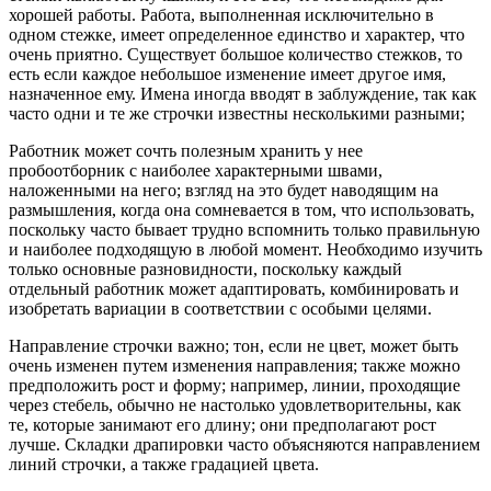
хорошей работы. Работа, выполненная исключительно в
одном стежке, имеет определенное единство и характер, что
очень приятно. Существует большое количество стежков, то
есть если каждое небольшое изменение имеет другое имя,
назначенное ему. Имена иногда вводят в заблуждение, так как
часто одни и те же строчки известны несколькими разными;
Работник может сочть полезным хранить у нее
пробоотборник с наиболее характерными швами,
наложенными на него; взгляд на это будет наводящим на
размышления, когда она сомневается в том, что использовать,
поскольку часто бывает трудно вспомнить только правильную
и наиболее подходящую в любой момент. Необходимо изучить
только основные разновидности, поскольку каждый
отдельный работник может адаптировать, комбинировать и
изобретать вариации в соответствии с особыми целями.
Направление строчки важно; тон, если не цвет, может быть
очень изменен путем изменения направления; также можно
предположить рост и форму; например, линии, проходящие
через стебель, обычно не настолько удовлетворительны, как
те, которые занимают его длину; они предполагают рост
лучше. Складки драпировки часто объясняются направлением
линий строчки, а также градацией цвета.