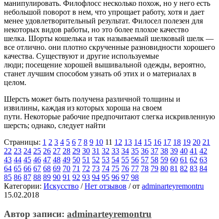
манипулировать. Филофлосс несколько похож, но у него есть
небольшой поворот в нем, что упрощает работу, хотя и дает
менее удовлетворительный результат. Филосел полезен для
некоторых видов работы, но это более плохое качество
шелка. Шорты кошелька и так называемый шелковый шелк —
все отлично. они плотно скрученные разновидности хорошего
качества. Существуют и другие используемые
люди; посещение хорошей вышивальной одежды, вероятно,
станет лучшим способом узнать об этих и о материалах в
целом.
Шерсть может быть получена различной толщины и
извилины, каждая из которых хороша на своем
пути. Некоторые рабочие предпочитают слегка искривленную
шерсть; однако, следует найти
Страницы:
1
2
3
4
5
6
7
8
9
10
11
12
13
14
15
16
17
18
19
20
21
22
23
24
25
26
27
28
29
30
31
32
33
34
35
36
37
38
39
40
41
42
43
44
45
46
47
48
49
50
51
52
53
54
55
56
57
58
59
60
61
62
63
64
65
66
67
68
69
70
71
72
73
74
75
76
77
78
79
80
81
82
83
84
85
86
87
88
89
90
91
92
93
94
95
96
97
98
Категории:
Искусство
/
Нет отзывов
/
от
adminarteyremontru
15.02.2018
Автор записи:
adminarteyremontru