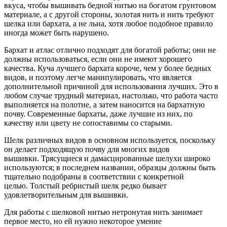
вкуса, чтобы вышивать бедной нитью на богатом грунтовом
материале, а с другой стороны, золотая нить и нить требуют
шелка или бархата, а не льна, хотя любое подобное правило
иногда может быть нарушено.
Бархат и атлас отлично подходят для богатой работы; они не
должны использоваться, если они не имеют хорошего
качества. Куча лучшего бархата короче, чем у более бедных
видов, и поэтому легче манипулировать, что является
дополнительной причиной для использования лучших. Это в
любом случае трудный материал, настолько, что работа часто
выполняется на полотне, а затем наносится на бархатную
почву. Современные бархаты, даже лучшие из них, по
качеству или цвету не сопоставимы со старыми.
Шелк различных видов в основном используется, поскольку
он делает подходящую почву для многих видов
вышивки. Трясущиеся и дамасцированные шелухи широко
используются; в последнем названии, образцы должны быть
тщательно подобраны в соответствии с конкретной
целью. Толстый ребристый шелк редко бывает
удовлетворительным для вышивки.
Для работы с шелковой нитью нетронутая нить занимает
первое место, но ей нужно некоторое умение