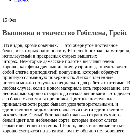
15
Фев
Вышивка и ткачество Гобелена, Грейс
Из видов, кроме обычных, — это обернутое постельное
белье, из которых одно по типу Kirriemuir похоже на материал,
используемый в прекрасных старых вышитых
шторах. Некоторые дамасские полотна выглядят очень
хорошо, как фоны для вышивания; узор иногда представляет
собой слегка приподнятый подгузник, который образует
приятную сломанную поверхность. Легко сплетенные
полотна можно получить специально для работы с нитками. В
любом случае, если в новом материале есть переодевание, его
необходимо хорошо отварить до начала вышивания: это делает
его более мягким для прошивки. Цветные постельные
принадлежности редко бывают удовлетворительными, и
единственным видом синего является почти единственное
исключение. Самый безопасный план — сохранить чисто
белый цвет или небеленые сорта, которые имеют слегка
серый или теплый оттенок. Шерсть, шелк и льняные нитки
хорошо смотрятся на льняном грунте; обычно нет хорошего