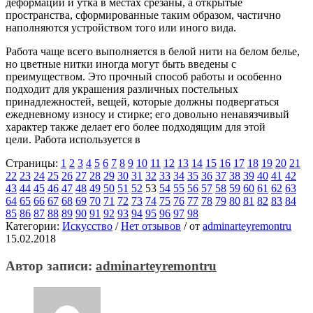
деформации и утка в местах срезаны, а открытые
пространства, сформированные таким образом, частично
наполняются устройством того или иного вида.
Работа чаще всего выполняется в белой нити на белом белье,
но цветные нитки иногда могут быть введены с
преимуществом. Это прочный способ работы и особенно
подходит для украшения различных постельных
принадлежностей, вещей, которые должны подвергаться
ежедневному износу и стирке; его довольно ненавязчивый
характер также делает его более подходящим для этой
цели. Работа используется в
Страницы:
1
2
3
4
5
6
7
8
9
10
11
12
13
14
15
16
17
18
19
20
21
22
23
24
25
26
27
28
29
30
31
32
33
34
35
36
37
38
39
40
41
42
43
44
45
46
47
48
49
50
51
52
53
54
55
56
57
58
59
60
61
62
63
64
65
66
67
68
69
70
71
72
73
74
75
76
77
78
79
80
81
82
83
84
85
86
87
88
89
90
91
92
93
94
95
96
97
98
Категории:
Искусство
/
Нет отзывов
/
от
adminarteyremontru
15.02.2018
Автор записи:
adminarteyremontru