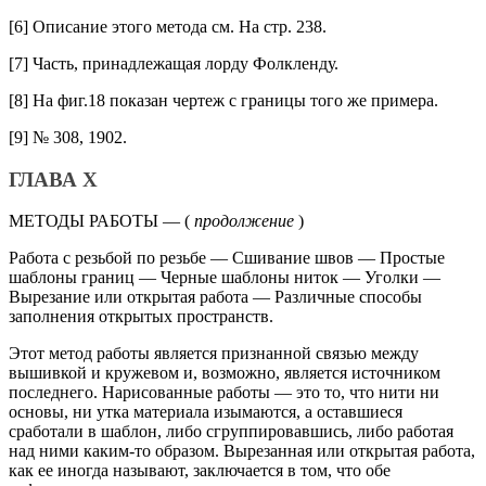
[6] Описание этого метода см. На стр. 238.
[7] Часть, принадлежащая лорду Фолкленду.
[8] На фиг.18 показан чертеж с границы того же примера.
[9] № 308, 1902.
ГЛАВА X
МЕТОДЫ РАБОТЫ — (
продолжение
)
Работа с резьбой по резьбе — Сшивание швов — Простые
шаблоны границ — Черные шаблоны ниток — Уголки —
Вырезание или открытая работа — Различные способы
заполнения открытых пространств.
Этот метод работы является признанной связью между
вышивкой и кружевом и, возможно, является источником
последнего. Нарисованные работы — это то, что нити ни
основы, ни утка материала изымаются, а оставшиеся
сработали в шаблон, либо сгруппировавшись, либо работая
над ними каким-то образом. Вырезанная или открытая работа,
как ее иногда называют, заключается в том, что обе