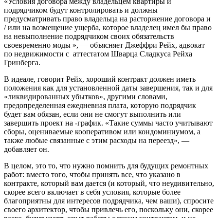
«Условия договора между владельцем квартиры и
подрядчиком будут контролировать и должны
предусматривать право владельца на расторжение договора и
/ или на возмещение ущерба, которое владелец имел бы право
на невыполнение подрядчиком своих обязательств
своевременно моды », — объясняет Джеффри Рейх, адвокат
по недвижимости с аттестатом Шварца Сладкуса Рейха
Гринберга.
В идеале, говорит Рейх, хороший контракт должен иметь
положения как для установленной даты завершения, так и для
«ликвидированных убытков», другими словами,
предопределенная ежедневная плата, которую подрядчик
будет вам обязан, если они не смогут выполнить или
завершить проект на -график. «Такие суммы часто учитывают
сборы, оцениваемые кооперативом или кондоминиумом, а
также любые связанные с этим расходы на переезд», —
добавляет он.
В целом, это то, что нужно помнить для будущих ремонтных
работ: вместо того, чтобы принять все, что указано в
контракте, который вам дается (и который, что неудивительно,
скорее всего включает в себя условия, которые более
благоприятны для интересов подрядчика, чем ваши), спросите
своего архитектор, чтобы привлечь его, поскольку они, скорее