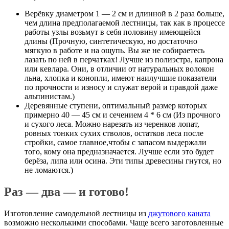
Верёвку диаметром 1 — 2 см и длинной в 2 раза больше,
чем длина предполагаемой лестницы, так как в процессе
работы узлы возьмут в себя половину имеющейся
длины (Прочную, синтетическую, но достаточно
мягкую в работе и на ощупь. Вы же не собираетесь
лазать по ней в перчатках! Лучше из полиэстра, капрона
или кевлара. Они, в отличии от натуральных волокон
льна, хлопка и конопли, имеют наилучшие показатели
по прочности и износу и служат верой и правдой даже
альпинистам.)
Деревянные ступени, оптимальный размер которых
примерно 40 — 45 см и сечением 4 * 6 см (Из прочного
и сухого леса. Можно нарезать из черенков лопат,
ровных тонких сухих стволов, остатков леса после
стройки, самое главное,чтобы с запасом выдержали
того, кому она предназначается. Лучше если это будет
берёза, липа или осина. Эти типы древесины гнутся, но
не ломаются.)
Раз — два — и готово!
Изготовление самодельной лестницы из
джутового каната
возможно несколькими способами. Чаще всего заготовленные