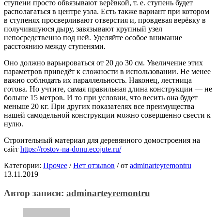
ступени просто обвязывают верёвкой, т. е. ступень будет
располагаться в центре узла. Есть также вариант при котором
в ступенях просверливают отверстия и, провдевая верёвку в
получившуюся дыру, завязывают крупный узел
непосредственно под ней. Уделяйте особое внимание
расстоянию между ступенями.
Оно должно варьироваться от 20 до 30 см. Увеличение этих
параметров приведёт к сложности в использовании. Не менее
важно соблюдать их параллельность. Наконец, лестница
готова. Но учтите, самая правильная длина конструкции — не
больше 15 метров. И то при условии, что весить она будет
меньше 20 кг. При других показателях все преимущества
нашей самодельной конструкции можно совершенно свести к
нулю.
Строительный материал для деревянного домостроения на
сайт
https://rostov-na-donu.ecojute.ru/
Категории:
Прочее
/
Нет отзывов
/
от
adminarteyremontru
13.11.2019
Автор записи:
adminarteyremontru