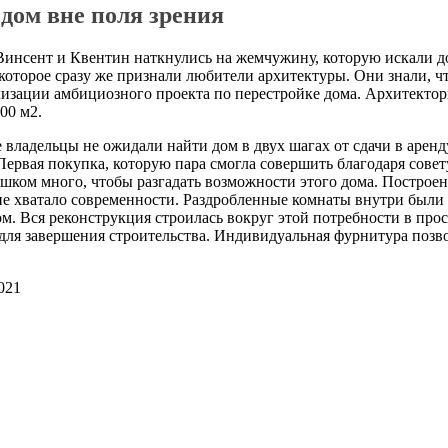
дом вне поля зрения
Винсент и Квентин наткнулись на жемчужину, которую искали д
 которое сразу же признали любители архитектуры. Они знали, ч
изации амбициозного проекта по перестройке дома. Архитекторы
00 м2.
ладельцы не ожидали найти дом в двух шагах от сдачи в аренду
ервая покупка, которую пара смогла совершить благодаря совет
ишком много, чтобы разгадать возможности этого дома. Построен
не хватало современности. Раздробленные комнаты внутри были
 Вся реконструкция строилась вокруг этой потребности в прост
 для завершения строительства. Индивидуальная фурнитура позв
021