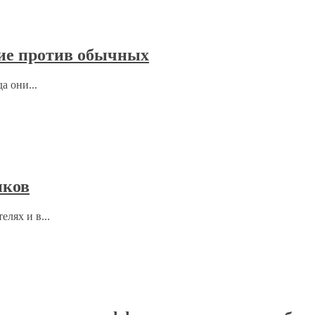
кие против обычных
а они...
иков
елях и в...