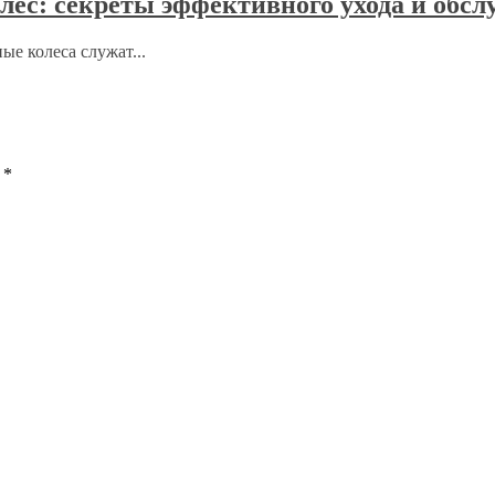
ес: секреты эффективного ухода и обс
е колеса служат...
ы
*