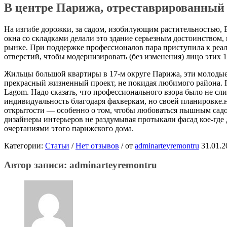
В центре Парижа, отреставрированный 
На изгибе дорожки, за садом, изобилующим растительностью, 
окна со складками делали это здание серьезным достоинством,
рынке. При поддержке профессионалов пара приступила к реал
отверстий, чтобы модернизировать (без изменения) лицо этих 1
Жильцы большой квартиры в 17-м округе Парижа, эти молодые в
прекрасный жизненный проект, не покидая любимого района. П
Lagom. Надо сказать, что профессионального взора было не сл
индивидуальность благодаря фахверкам, но своей планировке.
открытости — особенно о том, чтобы любоваться пышным садом.
дизайнеры интерьеров не раздумывая протыкали фасад кое-где
очертаниями этого парижского дома.
Категории:
Статьи
/
Нет отзывов
/
от
adminarteyremontru
31.01.2
Автор записи:
adminarteyremontru