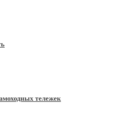
ть
самоходных тележек