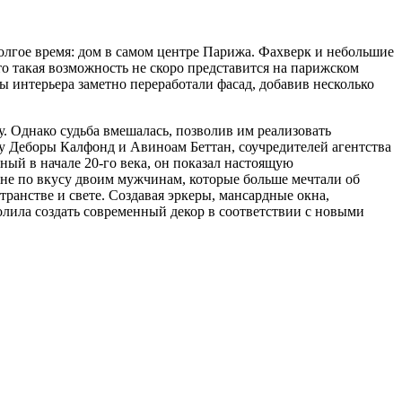
олгое время: дом в самом центре Парижа. Фахверк и небольшие
то такая возможность не скоро представится на парижском
 интерьера заметно переработали фасад, добавив несколько
. Однако судьба вмешалась, позволив им реализовать
у Деборы Калфонд и Авиноам Беттан, соучредителей агентства
ный в начале 20-го века, он показал настоящую
 не по вкусу двоим мужчинам, которые больше мечтали об
ранстве и свете. Создавая эркеры, мансардные окна,
олила создать современный декор в соответствии с новыми