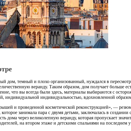
ртре
ый дом, темный и плохо организованный, нуждался в пересмотре
величественную веранду. Таким образом, дом получает больше е
ние, что вы всегда были здесь, материалы выбираются с осторож
ой, индивидуальной индивидуальностью, вдохновленной образом
 крышей и проведенной косметической реконструкцией», — резю
 которое занимала пара с двумя детьми, заключалась в создании
ть дома через великолепную веранду, которая пропускает знач
одителей, на втором этаже и детскими спальнями на последнем 