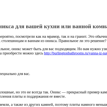
никса для вашей кухни или ванной ком
ероятно, посмотрели как на мрамор, так и на гранит. Это обычн
 столешницам и ваннам из оникса. Правильное ли это решение?
кальное, оникс может быть для вас подходящим. Но вам нужно у
кса приобрести можно здесь
http://burlingtonbathrooms.ru/vanna-iz-n
ециально для вас.
плошные, но это не всегда так. Оникс — прекрасный пример ка
пления плиты и поддержания ее вместе.
 земли, а также из других камней, поэтому плиты намного меньше