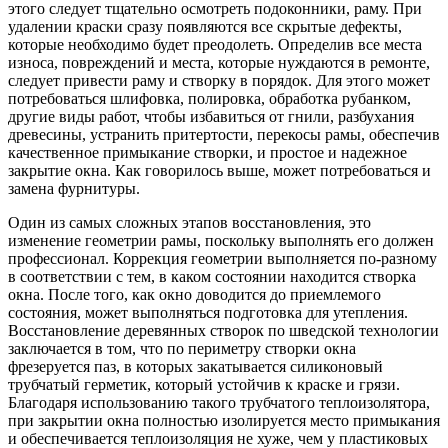
этого следует тщательно осмотреть подоконники, раму. При
удалении краски сразу появляются все скрытые дефекты,
которые необходимо будет преодолеть. Определив все места
износа, повреждений и места, которые нуждаются в ремонте,
следует привести раму и створку в порядок. Для этого может
потребоваться шлифовка, полировка, обработка рубанком,
другие виды работ, чтобы избавиться от гнили, разбухания
древесины, устранить притертости, перекосы рамы, обеспечив
качественное примыкание створки, и простое и надежное
закрытие окна. Как говорилось выше, может потребоваться и
замена фурнитуры.
Один из самых сложных этапов восстановления, это
изменение геометрии рамы, поскольку выполнять его должен
профессионал. Коррекция геометрии выполняется по-разному
в соответствии с тем, в каком состоянии находится створка
окна. После того, как окно доводится до приемлемого
состояния, может выполняться подготовка для утепления.
Восстановление деревянных створок по шведской технологии
заключается в том, что по периметру створки окна
фрезеруется паз, в которых закатывается силиконовый
трубчатый герметик, который устойчив к краске и грязи.
Благодаря использованию такого трубчатого теплоизолятора,
при закрытии окна полностью изолируется место примыкания
и обеспечивается теплоизоляция не хуже, чем у пластиковых