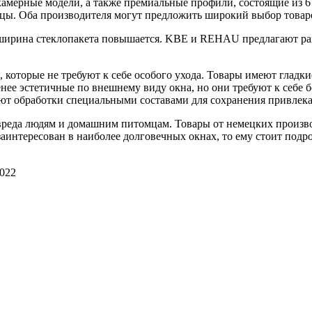
камерные модели, а также премиальные профили, состоящие из 6
ицы. Оба производителя могут предложить широкий выбор товар
 ширина стеклопакета повышается. KBE и REHAU предлагают раз
 которые не требуют к себе особого ухода. Товары имеют гладки
нее эстетичные по внешнему виду окна, но они требуют к себе 
уют обработки специальными составами для сохранения привлека
вреда людям и домашним питомцам. Товары от немецких произво
заинтересован в наиболее долговечных окнах, то ему стоит под
2022