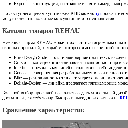
Expert — конструкции, состоящие из пяти камер, выдер
По доступным ценам купить окна KBE можно
тут
, на сайте к
могут получить полезные консультации от специалистов.
Каталог товаров REHAU
Немецкая фирма REHAU может похвастаться огромным опытом р
оконных профилей, каждый из которых имеет свои особенност
Euro-Design Slide — отличный вариант для тех, кто хоче
Grazio — конструкции отличаются изящностью и прекра
Intelio — премиальная линейка содержит в себе модели
Geneo — совершенная разработка имеет высокие показате
Blitz — разновидность отличается трехкамерным строени
Delight-Design — линейка предлагает пятикамерные моде
Большой выбор профилей позволяет создать уникальный дизай
доступный для себя товар. Быстро и выгодно заказать окна
RE
Сравнение характеристик