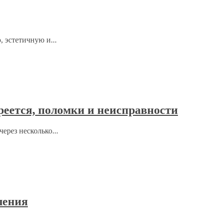
 эстетичную и...
реется, поломки и неисправности
ерез несколько...
ления