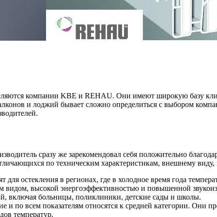
ляются компании KBE и REHAU. Они имеют широкую базу клиен
алконов и лоджий бывает сложно определиться с выбором компан
зводителей.
зводитель сразу же зарекомендовал себя положительно благодар
тличающихся по техническим характеристикам, внешнему виду,
ят для остекления в регионах, где в холодное время года темпер
 видом, высокой энергоэффективностью и повышенной звукоизо
, включая больницы, поликлиники, детские сады и школы.
е и по всем показателям относятся к средней категории. Они п
дов температур.