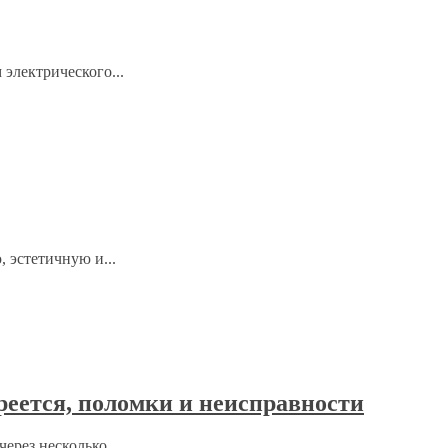
электрического...
 эстетичную и...
реется, поломки и неисправности
ерез несколько...