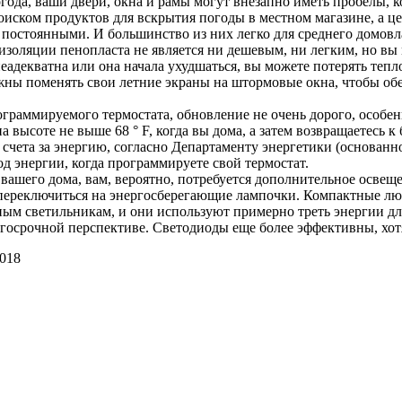
года, ваши двери, окна и рамы могут внезапно иметь пробелы, ко
поиском продуктов для вскрытия погоды в местном магазине, а 
 постоянными. И большинство из них легко для среднего домовл
золяции пенопласта не является ни дешевым, ни легким, но вы
еадекватна или она начала ухудшаться, вы можете потерять тепл
жны поменять свои летние экраны на штормовые окна, чтобы об
ограммируемого термостата, обновление не очень дорого, особенн
 высоте не выше 68 ° F, когда вы дома, а затем возвращаетесь к 
о счета за энергию, согласно Департаменту энергетики (основан
д энергии, когда программируете свой термостат.
вашего дома, вам, вероятно, потребуется дополнительное освещ
— переключиться на энергосберегающие лампочки. Компактные 
ным светильникам, и они используют примерно треть энергии для
олгосрочной перспективе. Светодиоды еще более эффективны, хо
2018