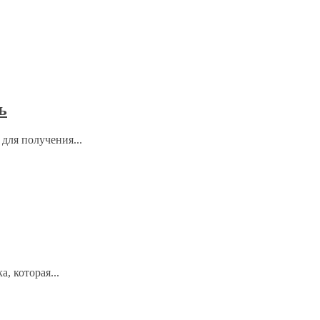
ь
для получения...
, которая...