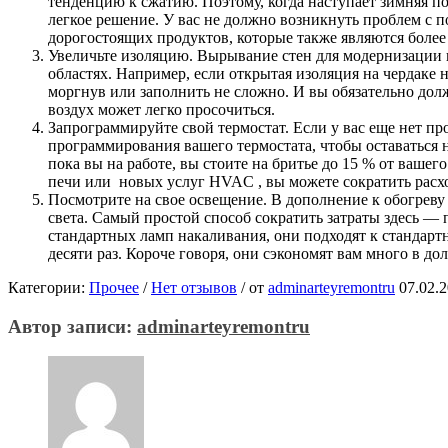
тенденцию к сжатию. Поэтому, когда наступает зимняя по
легкое решение. У вас не должно возникнуть проблем с 
дорогостоящих продуктов, которые также являются более
Увеличьте изоляцию. Вырывание стен для модернизации и
областях. Например, если открытая изоляция на чердаке н
моргнув или заполнить не сложно. И вы обязательно дол
воздух может легко просочиться.
Запрограммируйте свой термостат. Если у вас еще нет пр
программирования вашего термостата, чтобы оставаться на
пока вы на работе, вы стоите на бритье до 15 % от вашег
печи или новых услуг HVAC , вы можете сократить расхо
Посмотрите на свое освещение. В дополнение к обогреву 
света. Самый простой способ сократить затраты здесь 
стандартных ламп накаливания, они подходят к стандарт
десяти раз. Короче говоря, они сэкономят вам много в д
Категории:
Прочее
/
Нет отзывов
/
от
adminarteyremontru
07.02.
Автор записи:
adminarteyremontru