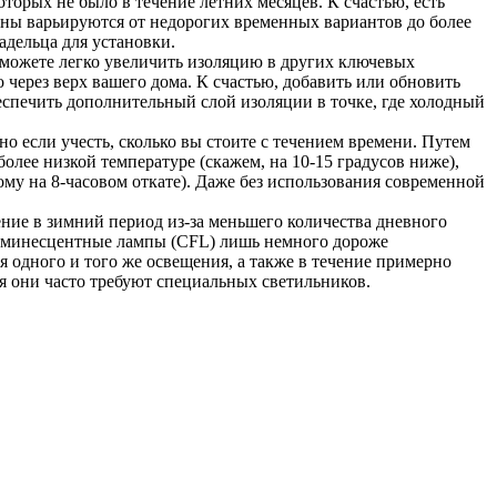
торых не было в течение летних месяцев. К счастью, есть
цены варьируются от недорогих временных вариантов до более
адельца для установки.
 можете легко увеличить изоляцию в других ключевых
о через верх вашего дома. К счастью, добавить или обновить
еспечить дополнительный слой изоляции в точке, где холодный
о если учесть, сколько вы стоите с течением времени. Путем
более низкой температуре (скажем, на 10-15 градусов ниже),
ному на 8-часовом откате). Даже без использования современной
ение в зимний период из-за меньшего количества дневного
люминесцентные лампы (CFL) лишь немного дороже
 одного и того же освещения, а также в течение примерно
тя они часто требуют специальных светильников.