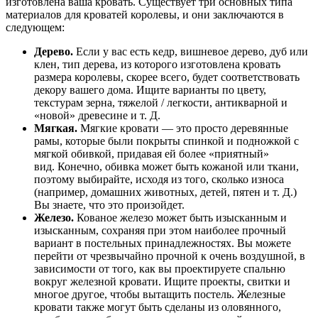
изготовлена ​​ваша кровать. Существует три основных типа
материалов для кроватей королевы, и они заключаются в
следующем:
Дерево.
Если у вас есть кедр, вишневое дерево, дуб или
клен, тип дерева, из которого изготовлена ​​кровать
размера королевы, скорее всего, будет соответствовать
декору вашего дома. Ищите варианты по цвету,
текстурам зерна, тяжелой / легкости, антикварной и
«новой» древесине и т. Д.
Мягкая.
Мягкие кровати — это просто деревянные
рамы, которые были покрыты спинкой и подножкой с
мягкой обивкой, придавая ей более «приятный»
вид. Конечно, обивка может быть кожаной или ткани,
поэтому выбирайте, исходя из того, сколько износа
(например, домашних животных, детей, пятен и т. Д.)
Вы знаете, что это произойдет.
Железо.
Кованое железо может быть изысканным и
изысканным, сохраняя при этом наиболее прочный
вариант в постельных принадлежностях. Вы можете
перейти от чрезвычайно прочной к очень воздушной, в
зависимости от того, как вы проектируете спальню
вокруг железной кровати. Ищите проекты, свитки и
многое другое, чтобы вытащить постель. Железные
кровати также могут быть сделаны из оловянного,