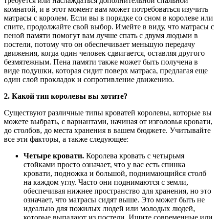
требуется или наслаждаться дополнительной спальной
комнатой, и в этот момент вам может потребоваться изучить
матрасы с королем. Если вы в порядке со сном в королеве или
спите, продолжайте свой выбор. Имейте в виду, что матрасы с
пеной памяти помогут вам лучше спать с двумя людьми в
постели, потому что он обеспечивает меньшую передачу
движения, когда один человек сдвигается, оставляя другого
безмятежным. Пена памяти также может быть получена в
виде подушки, которая сидит поверх матраса, предлагая еще
один слой прокладок и сопротивление движению.
2. Какой тип королевы вы хотите?
Существуют различные типы кроватей королевы, которые вы
можете выбрать, с вариантами, начиная от изголовья кровати,
до столбов, до места хранения в вашем бюджете. Учитывайте
все эти факторы, а также следующее:
Четыре кровати.
Королева кровать с четырьмя
стойками просто означает, что у вас есть спинка
кровати, подножка и большой, поднимающийся столб
на каждом углу. Часто они поднимаются с земли,
обеспечивая нижнее пространство для хранения, но это
означает, что матрасы сидят выше. Это может быть не
идеально для пожилых людей или молодых людей,
которые выпадают из постели. Ищите современные или