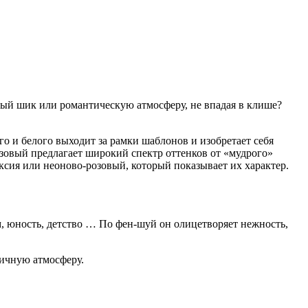
мый шик или романтическую атмосферу, не впадая в клише?
го и белого выходит за рамки шаблонов и изобретает себя
озовый предлагает широкий спектр оттенков от «мудрого»
ксия или неоново-розовый, который показывает их характер.
м, юность, детство … По фен-шуй он олицетворяет нежность,
ичную атмосферу.