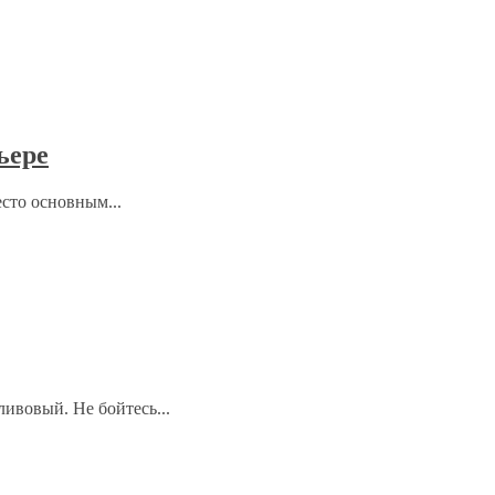
ьере
сто основным...
ивовый. Не бойтесь...