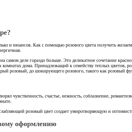
оре?
колько и нюансов. Как с помощью розового цвета получить желае
нергичная.
на самом деле гораздо больше. Это деликатное сочетание красно
ех комнатах дома. Принадлежащий к семейству теплых цветов, р
тарый розовый, до шокирующего розового, такого как розовый фу
орял чувственность, счастье, нежность, соблазнение, романтиз
мнате.
асслабляющий розовый цвет создает умиротворяющую и оптимист
овому оформлению