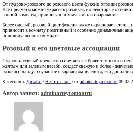
От пудрово-розового до розового цвета фуксии оттенки розово
Все предметы можно украсить розовым, но некоторые оттенки л
ванной комнаты, привнося в них мягкость и очарование.
Более смелый, розовый цвет фуксии также окрашивает стены, но
привносит в комнату позитивный и особенно динамичный акцен
индивидуальности комнате.
Розовый и его цветовые ассоциации
Пудрово-розовый прекрасно сочетается с более темными и нен
желтым или зеленым васаби, создаст свежую и более «девчачью
розового найдут соучастие с вариантом зеленого, его дополни
Категории:
Дизайн
/
Нет отзывов
/
от
adminarteyremontru
09.02.
Автор записи:
adminarteyremontru