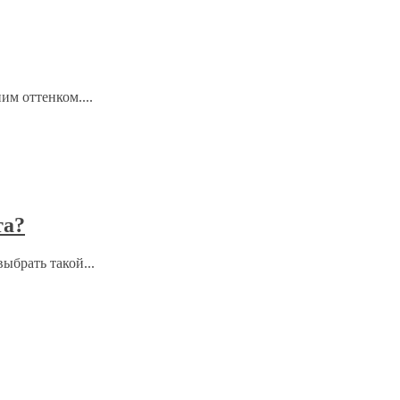
им оттенком....
та?
ыбрать такой...