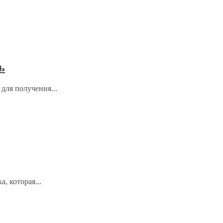
ь
для получения...
, которая...