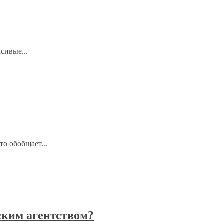
сивые...
то обобщает...
ским агентством?