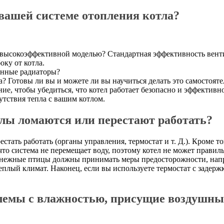
 вашей системе отопления котла?
 высокоэффективной моделью? Стандартная эффективность вент
оку от котла.
гунные радиаторы?
ла? Готовы ли вы и можете ли вы научиться делать это самосто
ние, чтобы убедиться, что котел работает безопасно и эффектив
тствия тепла с вашим котлом.
тлы ломаются или перестают работать?
тать работать (органы управления, термостат и т. Д.). Кроме т
что система не перемещает воду, поэтому котел не может правил
снежные птицы должны принимать меры предосторожности, напри
плый климат. Наконец, если вы используете термостат с задержко
лемы с влажностью, присущие воздушны