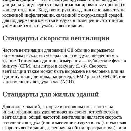
улицы на улицу через утечки (незапланированные проемы) в
конверте здания . Когда конструкция здания основывается на
косвенной инфильтрации, связанной с окружающей средой,
для поддержания качества воздуха в помещении, этот поток
упоминается как случайная вентиляция.
Стандарты скорости вентиляции
Частота вентиляции для зданий CII обычно выражается
объемным расходом субаэрального воздуха, введенным в
здание. Типичные единицы измерения — кубические футы в
минуту (CFM) или литры в секунду (L / s). Скорость
вентиляции также может быть выражена на человека или на
единицу площади пола, например, CFM / p или CFM / ft², или
как изменения воздуха в час (ACH).
Стандарты для жилых зданий
Для жилых зданий, которые в основном полагаются на
инфильтрацию для удовлетворения своих потребностей в
вентиляции, общей частотой вентиляции является скорость
изменения воздуха (или изменение воздуха в час ): почасовая
скорость вентиляции, деленная на объем пространства ( I или