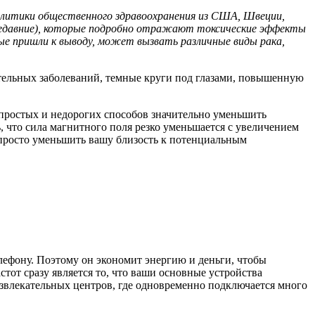
олитики общественного здравоохранения из США, Швеции,
ь недавние), которые подробно отражают токсические эффекты
ные пришли к выводу, может вызвать различные виды рака,
ельных заболеваний, темные круги под глазами, повышенную
 простых и недорогих способов значительно уменьшить
 что сила магнитного поля резко уменьшается с увеличением
 просто уменьшить вашу близость к потенциальным
лефону. Поэтому он экономит энергию и деньги, чтобы
тот сразу является то, что ваши основные устройства
звлекательных центров, где одновременно подключается много