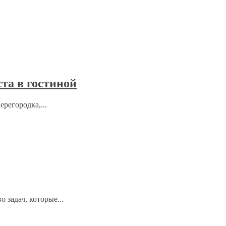
та в гостиной
регородка,...
 задач, которые...