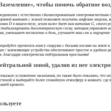
Заземление», чтобы помочь обратное воз
оединения с естественно сбалансированным электромагнитным п
прямой контакт с землей позволяет получать инфузию энергии
амин D в вашем теле, земля ниже дает вам витамин G, своего р
абилизировать биоэлектрическую схему, которая управляет ва
, уменьшает воспаление и боль, улучшает ваш сон и ощущение с
пробуйте прочитать книгу снаружи с босыми ногами на земле в 
ие / заземляющие устройства обеспечивают простое и удобное р
е, благодаря электрически нейтральным простыням!
йтральной зоной, удалив из нее электр
 показало усложнение засыпания, но также было показано, что 
стиной и выбирайте более спокойную атмосферу в комнате, где в
вашей кровати.
ользуете