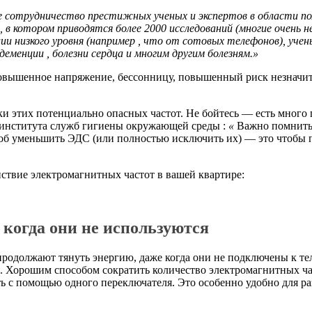
ое сотрудничество престижных ученых и экспертов в области п
, в котором приводятся более 2000 исследований (многие очен
ии низкого уровня (например , что от сотовых телефонов), уче
менции , болезни сердца и многим другим болезням.»
вышенное напряжение, бессонницу, повышенный риск незначит
ки этих потенциально опасных частот. Не бойтесь — есть много
 института служб гигиены окружающей среды :
«
Важно помнить,
особ уменьшить ЭДС (или полностью исключить их) — это чтобы
ствие электромагнитных частот в вашей квартире:
 когда они не используются
продолжают тянуть энергию, даже когда они не подключены к те
я. Хорошим способом сократить количество электромагнитных час
 с помощью одного переключателя. Это особенно удобно для ра