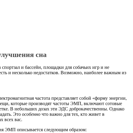
улучшения сна
 спортзал и бассейн, площадки для собачьих игр и не
есть и несколько недостатков. Возможно, наиболее важным из
лектромагнитная частота представляет собой «форму энергии,
 вещи, которые производят частоты ЭМП, включают сотовые
етке. В небольших дозах эти ЭДС доброкачественны. Однако
адать. Это
особенно
что важно для тех, кто живет в
х всех вас.
иция ЭМП описывается следующим образом: