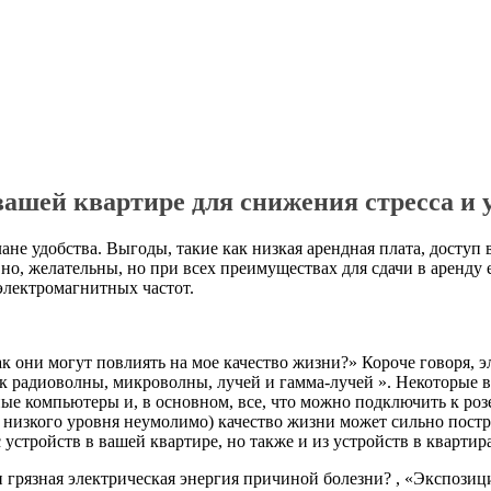
ашей квартире для снижения стресса и 
не удобства. Выгоды, такие как низкая арендная плата, доступ в
но, желательны, но при всех преимуществах для сдачи в аренду 
электромагнитных частот.
к они могут повлиять на мое качество жизни?» Короче говоря, э
как радиоволны, микроволны, лучей и гамма-лучей ». Некоторые
е компьютеры и, в основном, все, что можно подключить к роз
 низкого уровня неумолимо) качество жизни может сильно постр
стройств в вашей квартире, но также и из устройств в квартира
ли грязная электрическая энергия причиной болезни? , «Экспоз