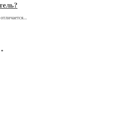
тель?
отличается...
ы
*