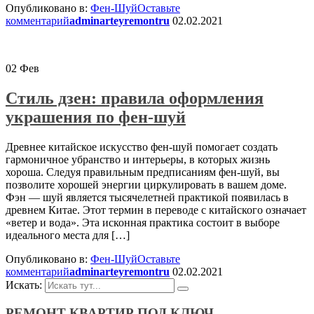
Опубликовано в:
Фен-Шуй
Оставьте
комментарий
adminarteyremontru
02.02.2021
02
Фев
Стиль дзен: правила оформления
украшения по фен-шуй
Древнее китайское искусство фен-шуй помогает создать
гармоничное убранство и интерьеры, в которых жизнь
хороша. Следуя правильным предписаниям фен-шуй, вы
позволите хорошей энергии циркулировать в вашем доме.
Фэн — шуй является тысячелетней практикой появилась в
древнем Китае. Этот термин в переводе с китайского означает
«ветер и вода». Эта исконная практика состоит в выборе
идеального места для […]
Опубликовано в:
Фен-Шуй
Оставьте
комментарий
adminarteyremontru
02.02.2021
Искать:
РЕМОНТ КВАРТИР ПОД КЛЮЧ