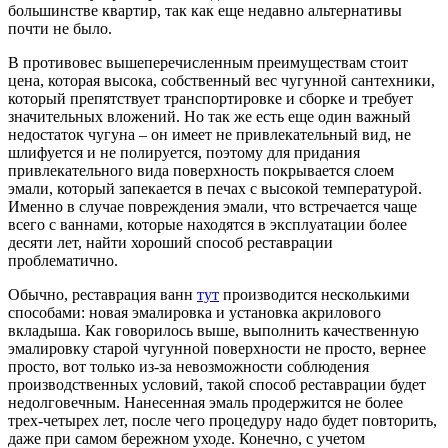
большинстве квартир, так как еще недавно альтернативы
почти не было.
В противовес вышеперечисленным преимуществам стоит
цена, которая высока, собственный вес чугунной сантехники,
который препятствует транспортировке и сборке и требует
значительных вложений. Но так же есть еще один важный
недостаток чугуна – он имеет не привлекательный вид, не
шлифуется и не полируется, поэтому для придания
привлекательного вида поверхность покрывается слоем
эмали, который запекается в печах с высокой температурой.
Именно в случае повреждения эмали, что встречается чаще
всего с ваннами, которые находятся в эксплуатации более
десяти лет, найти хороший способ реставрации
проблематично.
Обычно, реставрация ванн
тут
производится несколькими
способами: новая эмалировка и установка акрилового
вкладыша. Как говорилось выше, выполнить качественную
эмалировку старой чугунной поверхности не просто, вернее
просто, вот только из-за невозможности соблюдения
производственных условий, такой способ реставрации будет
недолговечным. Нанесенная эмаль продержится не более
трех-четырех лет, после чего процедуру надо будет повторить,
даже при самом бережном уходе. Конечно, с учетом