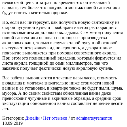
невысокой цены и затрат по времени это оптимальный
вариант, тем более что покупка и монтаж новой сантехники
будут стоить значительно дороже.
Но, если вас интересует, как получить новую сантехнику из
старой чугунной купели – выбирайте метод реставрации с
использованием акрилового вкладыша. Сам метод получения
новой сантехники основан на процессе производства
акриловых ванн, только в случае старой чугунной основой
выступает потерявшая вид поверхность, а декоративное
покрытие выполняется при помощи современного акрила.
При этом это полноценный вкладыш, который формуется ил
листа акрила толщиной до семи миллиметров, так что
заказчик получает фактически новую акриловую купель.
Все работы выполняются в течение пары часов, стоимость
вкладыша и монтажа значительно ниже стоимости новой
ванны и ее установки, в квартире также не будет пыли, шума,
мусора. А по своим свойствам обновленная ванна даже
превосходит чугунные и акриловые образцы, а средний срок
эксплуатации обновленной ванны составляет не менее десяти
лет.
Категории:
Дизайн
/
Нет отзывов
/
от
adminarteyremontru
18.09.2019