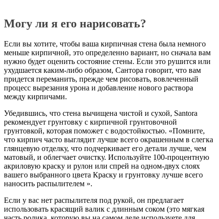
Могу ли я его нарисовать?
Если вы хотите, чтобы ваша кирпичная стена была немного
меньше кирпичной, это определенно вариант, но сначала вам
нужно будет оценить состояние стены. Если это рушится или
ухудшается каким-либо образом, Сантора говорит, что вам
придется переманить, прежде чем рисовать, вовлеченный
процесс вырезания урона и добавление нового раствора
между кирпичами.
Убедившись, что стена вычищена чистой и сухой, Santora
рекомендует грунтовку с кирпичной грунтовочной
грунтовкой, которая поможет с водостойкостью. «Помните,
что кирпич часто выглядит лучше всего окрашенным в слегка
глянцевую отделку, что подчеркивает его детали лучше, чем
матовый, и облегчает очистку. Используйте 100-процентную
акриловую краску и рулон или спрей на одном-двух слоях
вашего выбранного цвета Краску и грунтовку лучше всего
наносить распылителем ».
Если у вас нет распылителя под рукой, он предлагает
использовать красящий валик с длинным соком (это мягкая
часть ролика, которую вы на самом деле используете для