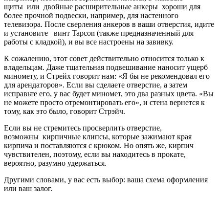
щиты или двойные расширительные анкеры хороши для
более прочной подвески, например, для настенного
телевизора. После сверления анкеров в ваши отверстия, идите
и установите винт Tapcon (также предназначенный для
работы с кладкой), и вы все настроены на завивку.
К сожалению, этот совет действительно относится только к
владельцам. Даже тщательная подвешивание наносит ущерб
миномету, и Стрейх говорит нам: «Я бы не рекомендовал его
для арендаторов». Если вы сделаете отверстие, а затем
исправьте его, у вас будет миномет, это два разных цвета. «Вы
не можете просто отремонтировать его», и стена вернется к
тому, как это было, говорит Стрэйч.
Если вы не стремитесь просверлить отверстие,
возможны кирпичные клипсы, которые зажимают края
кирпича и поставляются с крюком. Но опять же, кирпич
чувствителен, поэтому, если вы находитесь в прокате,
вероятно, разумно удержаться.
Другими словами, у вас есть выбор: ваша схема оформления
или ваш залог.