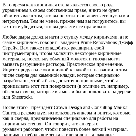
В то время как кирпичная стена является своего рода
украшением в своем собственном праве, никто не будет
обвинять вас в том, что вы не хотите оставлять его пустым и
нетронутым. Тем не менее, прежде чем вы погрузитесь, вы
захотите убедиться, что вы делаете все правильно.
Любые дыры должны идти в ступку между кирпичами, а не
самим кирпичом, говорит владелец Prime Renovations Джефф
Стрейч. Вам также понадобится расширить свой
инструментарий, чтобы включить некоторые кирпичные
материалы, поскольку обычный молоток и гвозди могут
вызвать разрушение раствора. Практическое применение.
Ищите продукты с «кирпичной кладкой» в названии, в том
числе сверла для каменной кладки, которые специально
разработаны, чтобы быть достаточно прочными, чтобы
пронизывать этот тип поверхности (в отличие от, например,
обычных сверл, которые вы могли бы использовать на дереве
или Sheetrock).
После этого президент Crown Design and Consulting Майкл
Сантора рекомендует использовать анкеры и винты, которые,
как и сверла, предназначены специально для работы на
кирпичных стенах. Он говорит, что анкеры с
рукавами работают, чтобы повесить более легкий материал,
например, небольшие зеркала или холсты, а лаковые