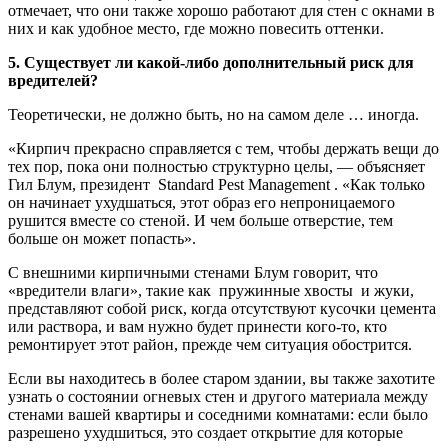
отмечает, что они также хорошо работают для стен с окнами в
них и как удобное место, где можно повесить оттенки.
5. Существует ли какой-либо дополнительный риск для
вредителей?
Теоретически, не должно быть, но на самом деле … иногда.
«Кирпич прекрасно справляется с тем, чтобы держать вещи до
тех пор, пока они полностью структурно целы, — объясняет
Гил Блум, президент Standard Pest Management . «Как только
он начинает ухудшаться, этот образ его непроницаемого
рушится вместе со стеной. И чем больше отверстие, тем
больше он может попасть».
С внешними кирпичными стенами Блум говорит, что
«вредители влаги», такие как пружинные хвосты и жуки,
представляют собой риск, когда отсутствуют кусочки цемента
или раствора, и вам нужно будет принести кого-то, кто
ремонтирует этот район, прежде чем ситуация обострится.
Если вы находитесь в более старом здании, вы также захотите
узнать о состоянии огневых стен и другого материала между
стенами вашей квартиры и соседними комнатами: если было
разрешено ухудшиться, это создает открытие для которые