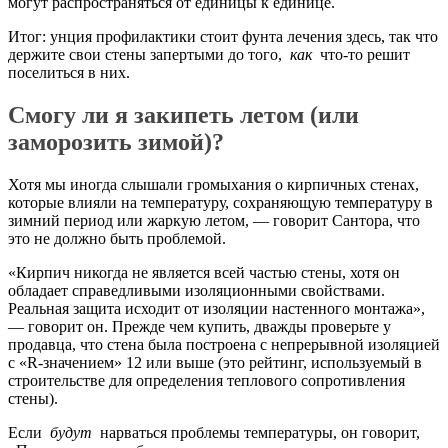
могут распространяться от единицы к единице.
Итог: унция профилактики стоит фунта лечения здесь, так что
держите свои стены запертыми до того,
как
что-то решит
поселиться в них.
Смогу ли я закипеть летом (или
заморозить зимой)?
Хотя мы иногда слышали громыхания о кирпичных стенах,
которые влияли на температуру, сохраняющую температуру в
зимний период или жаркую летом, — говорит Сантора, что
это не должно быть проблемой.
«Кирпич никогда не является всей частью стены, хотя он
обладает справедливыми изоляционными свойствами.
Реальная защита исходит от изоляции настенного монтажа»,
— говорит он. Прежде чем купить, дважды проверьте у
продавца, что стена была построена с непрерывной изоляцией
с «R-значением» 12 или выше (это рейтинг, используемый в
строительстве для определения теплового сопротивления
стены).
Если
будут
нарваться проблемы температуры, он говорит,